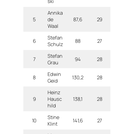
ski
Annika
5
de
87,6
29
Waal
Stefan
6
88
27
Schulz
Stefan
7
94
28
Grau
Edwin
8
130,2
28
Geid
Heinz
9
Hausc
138,1
28
hild
Stine
10
141,6
27
Klint