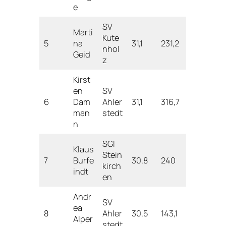
e
SV
Marti
Kute
5
na
31,1
231,2
nhol
Geid
z
Kirst
en
SV
6
Dam
Ahler
31,1
316,7
man
stedt
n
SGI
Klaus
Stein
7
Burfe
30,8
240
kirch
indt
en
Andr
SV
ea
8
Ahler
30,5
143,1
Alper
stedt