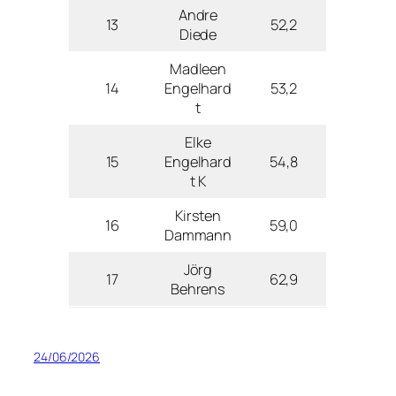
Andre
13
52,2
Diede
Madleen
14
Engelhard
53,2
t
Elke
15
Engelhard
54,8
t K
Kirsten
16
59,0
Dammann
Jörg
17
62,9
Behrens
24/06/2026