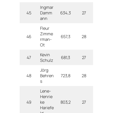
Ingmar
45
Damm
634,3
27
ann
Fleur
Zimme
46
657,3
28
rman-
Ot
Kevin
47
681,3
27
Schulz
Jörg
48
Behren
723,8
28
s
Lene-
Henrie
49
ke
803,2
27
Hariefe