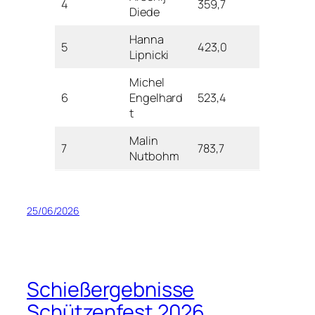
4
359,7
Diede
Hanna
5
423,0
Lipnicki
Michel
6
Engelhard
523,4
t
Malin
7
783,7
Nutbohm
25/06/2026
Schießergebnisse
Schützenfest 2026