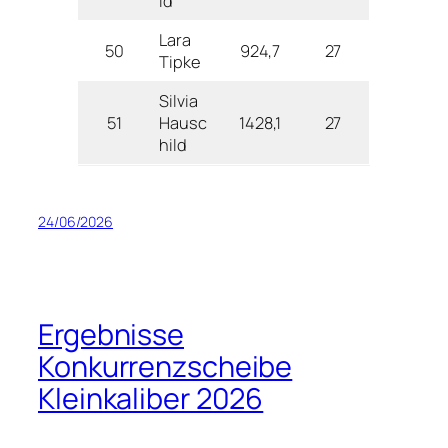
ld
Lara
50
924,7
27
Tipke
Silvia
51
Hausc
1428,1
27
hild
24/06/2026
Ergebnisse
Konkurrenzscheibe
Kleinkaliber 2026