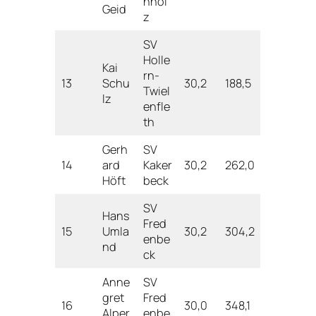
nhol
Geid
z
SV
Holle
Kai
rn-
13
Schu
30,2
188,5
Twiel
lz
enfle
th
Gerh
SV
14
ard
Kaker
30,2
262,0
Höft
beck
SV
Hans
Fred
15
Umla
30,2
304,2
enbe
nd
ck
Anne
SV
gret
Fred
16
30,0
348,1
Alper
enbe