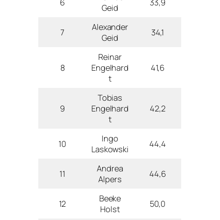
6
33,9
Geid
Alexander
7
34,1
Geid
Reinar
8
Engelhard
41,6
t
Tobias
9
Engelhard
42,2
t
Ingo
10
44,4
Laskowski
Andrea
11
44,6
Alpers
Beeke
12
50,0
Holst