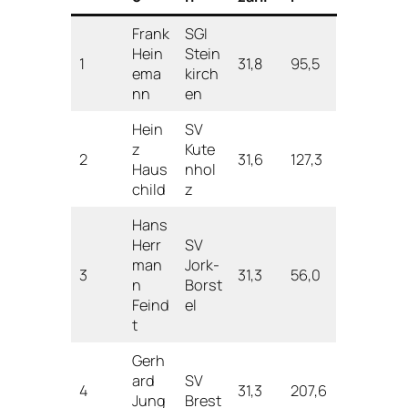
Frank
SGI
Hein
Stein
1
31,8
95,5
ema
kirch
nn
en
Hein
SV
z
Kute
2
31,6
127,3
Haus
nhol
child
z
Hans
Herr
SV
man
Jork-
3
31,3
56,0
n
Borst
Feind
el
t
Gerh
ard
SV
4
31,3
207,6
Jung
Brest