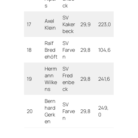
s
ck
SV
Axel
17
Kaker
29,9
223,0
Klein
beck
Ralf
SV
18
Bred
Farve
29,8
104,6
ehöft
n
Herm
SV
ann
Fred
19
29,8
241,6
Wilke
enbe
ns
ck
Bern
SV
hard
249,
20
Farve
29,8
Gerk
0
n
en