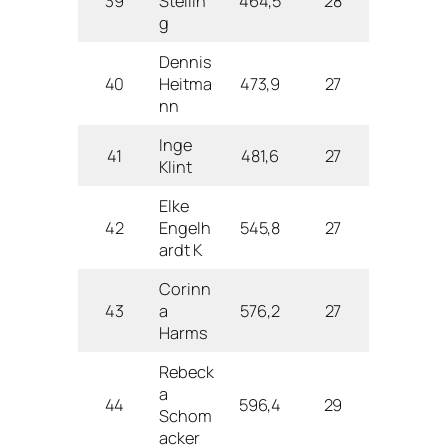
39
Stellin
464,5
28
g
Dennis
40
Heitma
473,9
27
nn
Inge
41
481,6
27
Klint
Elke
42
Engelh
545,8
27
ardt K
Corinn
43
a
576,2
27
Harms
Rebeck
a
44
596,4
29
Schom
acker