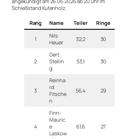
angekündigt am 26.06.2026 ab 20 Uhr im
Schießstand Kutenholz.
Rang
Name
Teiler
Ringe
Nils
1
32,2
30
Heuer
Gert
2
Stellin
53,1
30
g
Reinha
rd
3
56,4
29
Fitsche
n
Finn-
Mauric
4
e
61,6
27
Laskow